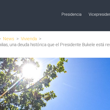
Presidencia
Vicepreside
>
News
>
Vivienda
>
lias, una deuda histórica que el Presidente Bukele está r