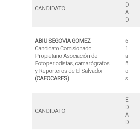
D
CANDIDATO
A
D
ABIU SEGOVIA GOMEZ
6
Candidato Comisionado
1
Propietario Asociación de
a
Fotoperiodistas, camarógrafos
ñ
y Reporteros de El Salvador
o
(CAFOCARES)
s
E
D
CANDIDATO
A
D