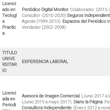
Licenci
ado en
Periódico Digital Monitor.
Colaborador (2015-
Teologí
Consultor (2010-2020).
Seguros Independient
a
Agente (1999-2010).
Espacios del Periódico 
Practic
Vendedor (2002-2008).
a.
TITULO
UNIVE
EXPERIENCIA LABORAL
RSITAR
IO
Licenci
Asesora de Imagen Comercial.
(Junio 2017 a l
ada en
(Junio 2015 a mayo 2017).
Diario la Página.
Pe
Periodi
Consultora Independiente.
(Enero 2012 a nov