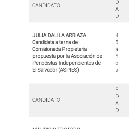
D
CANDIDATO
A
D
JULIA DALILA ARRIAZA
4
Candidata a terna de
5
Comisionada Propietaria
a
propuesta por la Asociación de
ñ
Periodistas Independientes de
o
El Salvador (ASPIES)
s
E
D
CANDIDATO
A
D