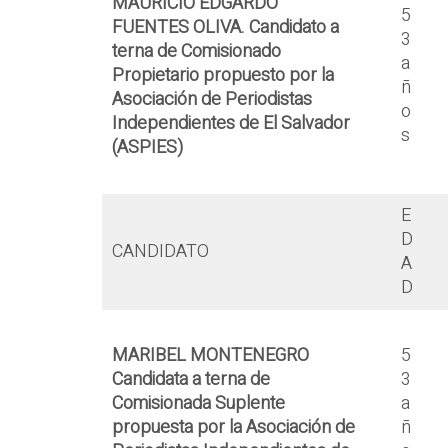
MAURICIO EDGARDO
5
FUENTES OLIVA.
Candidato a
3
terna de Comisionado
a
Propietario propuesto por la
ñ
Asociación de Periodistas
o
Independientes de El Salvador
s
(ASPIES)
E
D
CANDIDATO
A
D
MARIBEL MONTENEGRO
5
Candidata a terna de
3
Comisionada Suplente
a
propuesta por la Asociación de
ñ