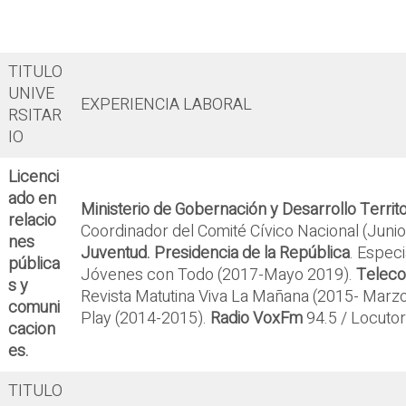
TITULO
UNIVE
EXPERIENCIA LABORAL
RSITAR
IO
Licenci
ado en
Ministerio de Gobernación y Desarrollo Territo
relacio
Coordinador del Comité Cívico Nacional (Junio
nes
Juventud. Presidencia de la República
. Espec
pública
Jóvenes con Todo (2017-Mayo 2019).
Teleco
s y
Revista Matutina Viva La Mañana (2015- Marz
comuni
Play (2014-2015).
Radio VoxFm
94.5 / Locuto
cacion
es.
TITULO