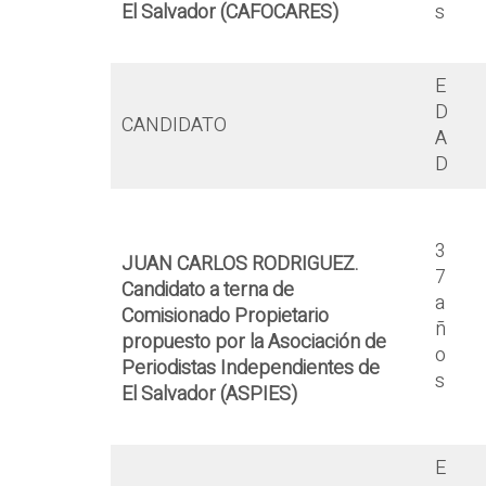
El Salvador
(CAFOCARES)
s
E
D
CANDIDATO
A
D
3
JUAN CARLOS RODRIGUEZ.
7
Candidato a terna de
a
Comisionado Propietario
ñ
propuesto por la Asociación de
o
Periodistas Independientes de
s
El Salvador (ASPIES)
E