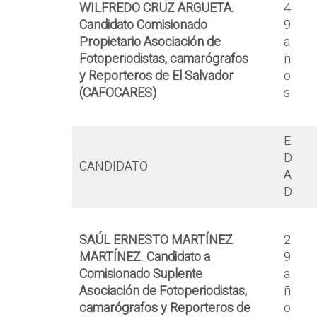
WILFREDO CRUZ ARGUETA.
4
Candidato Comisionado
9
Propietario Asociación de
a
Fotoperiodistas, camarógrafos
ñ
y Reporteros de El Salvador
o
(CAFOCARES)
s
E
D
CANDIDATO
A
D
SAÚL ERNESTO MARTÍNEZ
2
MARTÍNEZ.
Candidato a
9
Comisionado Suplente
a
Asociación de Fotoperiodistas,
ñ
camarógrafos y Reporteros de
o