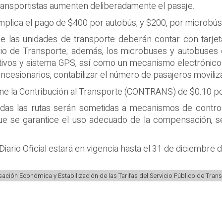
transportistas aumenten deliberadamente el pasaje.
implica el pago de $400 por autobús; y $200, por microbú
que las unidades de transporte deberán contar con tarje
rio de Transporte; además, los microbuses y autobuses
itivos y sistema GPS, así como un mecanismo electrónico
ncesionarios, contabilizar el número de pasajeros moviliza
ene la Contribución al Transporte (CONTRANS) de $0.10 
as las rutas serán sometidas a mecanismos de control 
ue se garantice el uso adecuado de la compensación, s
Diario Oficial estará en vigencia hasta el 31 de diciembre 
ación Económica y Estabilización de las Tarifas del Servicio Público de Tran