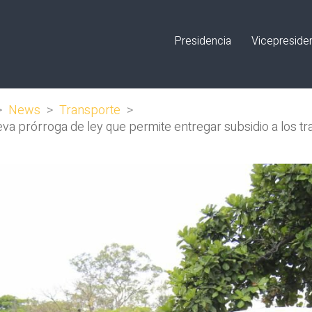
Presidencia
Vicepreside
>
News
>
Transporte
>
va prórroga de ley que permite entregar subsidio a los tr