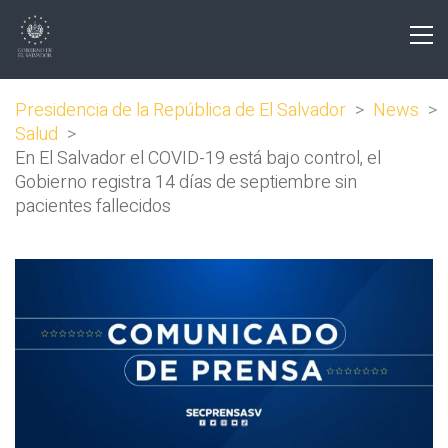
Presidencia de la República de El Salvador
>
News
>
Salud
>
En El Salvador el COVID-19 está bajo control, el
Gobierno registra 14 días de septiembre sin
pacientes fallecidos