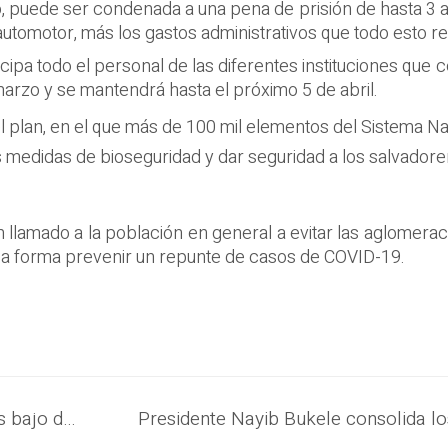
ido, puede ser condenada a una pena de prisión de hasta 3
tomotor, más los gastos administrativos que todo esto r
cipa todo el personal de las diferentes instituciones qu
 marzo y se mantendrá hasta el próximo 5 de abril.
l plan, en el que más de 100 mil elementos del Sistema Na
as medidas de bioseguridad y dar seguridad a los salvador
n llamado a la población en general a evitar las aglomera
sa forma prevenir un repunte de casos de COVID-19.
El Salvador mantiene el indicador más bajo de los casos activos de COVID-19 en Centroamérica