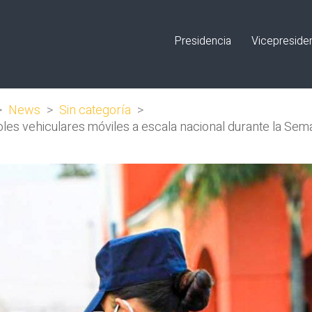
Presidencia
Vicepreside
>
News
>
Sin categoría
>
roles vehiculares móviles a escala nacional durante la Se