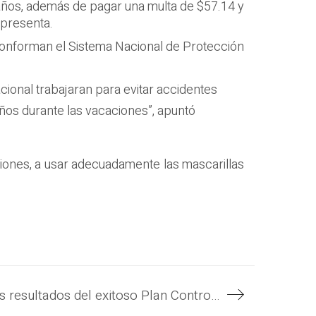
 años, además de pagar una multa de $57.14 y
epresenta.
e conforman el Sistema Nacional de Protección
cional trabajaran para evitar accidentes
eños durante las vacaciones”, apuntó
ciones, a usar adecuadamente las mascarillas
Presidente Nayib Bukele consolida los resultados del exitoso Plan Control Territorial con el nombramiento del nuevo ministro de Justicia y Seguridad