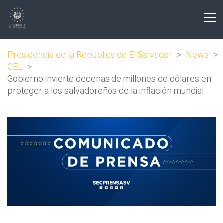
Presidencia de la República de El Salvador
>
News
>
CEL
>
Gobierno invierte decenas de millones de dólares en
proteger a los salvadoreños de la inflación mundial