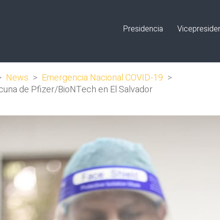
Presidencia
Vicepreside
>
News
>
Emergencia Nacional COVID-19
>
vacuna de Pfizer/BioNTech en El Salvador