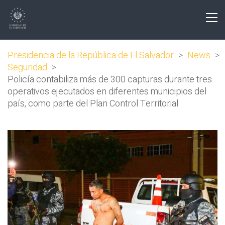
Presidencia de la República de El Salvador
>
News
>
Seguridad
>
Policía contabiliza más de 300 capturas durante tres
operativos ejecutados en diferentes municipios del
país, como parte del Plan Control Territorial