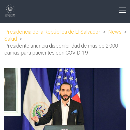
Presidencia de la República de El Salvador
>
News
>
Salud
>
Presidente anuncia disponibilidad de más de 2,000
camas para pacientes con COVID-19