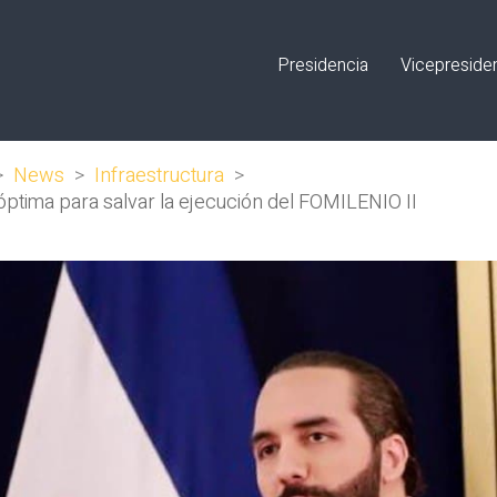
Presidencia
Vicepreside
>
News
>
Infraestructura
>
óptima para salvar la ejecución del FOMILENIO II