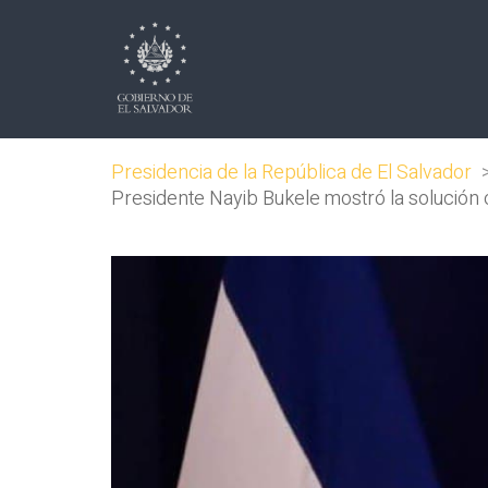
Presidencia de la República de El Salvador
Presidente Nayib Bukele mostró la solución 