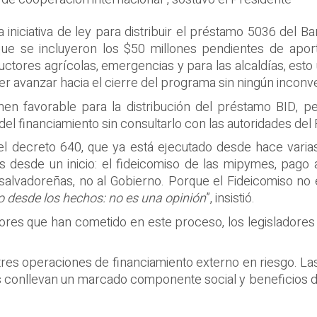
 iniciativa de ley para distribuir el préstamo 5036 del B
que se incluyeron los $50 millones pendientes de aport
tores agrícolas, emergencias y para las alcaldías, esto 
 avanzar hacia el cierre del programa sin ningún inconv
men favorable para la distribución del préstamo BID, p
del financiamiento sin consultarlo con las autoridades del
el decreto 640, que ya está ejecutado desde hace varias
os desde un inicio: el fideicomiso de las mipymes, pag
 salvadoreñas, no al Gobierno. Porque el Fideicomiso no 
 desde los hechos: no es una opinión
”, insistió.
ores que han cometido en este proceso, los legisladores 
tres operaciones de financiamiento externo en riesgo. La
 conllevan un marcado componente social y beneficios de