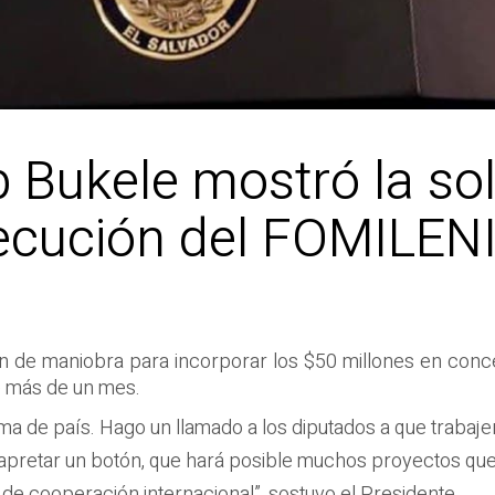
b Bukele mostró la so
jecución del FOMILENI
n de maniobra para incorporar los $50 millones en conce
e más de un mes.
ema de país. Hago un llamado a los diputados a que trabaje
apretar un botón, que hará posible muchos proyectos que 
a de cooperación internacional”, sostuvo el Presidente