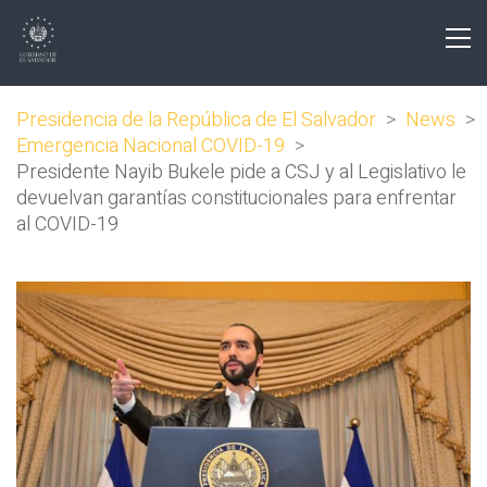
Presidencia de la República de El Salvador
>
News
>
Emergencia Nacional COVID-19
>
Presidente Nayib Bukele pide a CSJ y al Legislativo le
devuelvan garantías constitucionales para enfrentar
al COVID-19