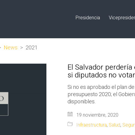
Presidencia
Vicepreside
>
News
>
2021
El Salvador perdería
si diputados no vota
Si no es aprobado el plan de
presupuesto 2020; el Gobier
disponibles.
19 noviembre, 2020
Infraestructura
,
Salud
,
Segur