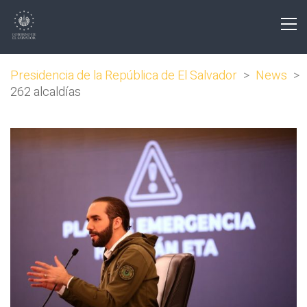
Presidencia de la República de El Salvador
>
News
>
262 alcaldías