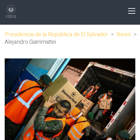
Presidencia de la República de El Salvador
>
News
>
Alejandro Giammattei