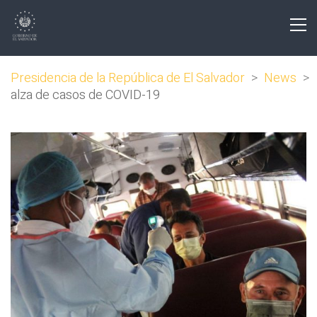
Presidencia de la República de El Salvador
>
News
>
alza de casos de COVID-19