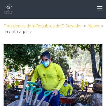
Presidencia de la República de El Salvador
>
News
>
amarilla vigente