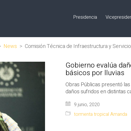
Presidencia
Vicepreside
>
News
>
Comisión Técnica de Infraestructura y Servici
Gobierno evalúa daño
básicos por lluvias
Obras Públicas presentó las 
daños sufridos en distintas c
9 junio, 2020
tormenta tropical Amanda