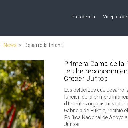
Presidencia
Vicepreside
>
News
>
Desarrollo Infantil
Primera Dama de la R
recibe reconocimient
Crecer Juntos
Los esfuerzos que desarroll
función de la primera infanc
diferentes organismos inter
Gabriela de Bukele, recibió e
Política Nacional de Apoyo a
Juntos.