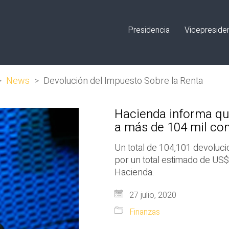
Presidencia
Vicepreside
>
News
>
Devolución del Impuesto Sobre la Renta
Hacienda informa que
a más de 104 mil co
Un total de 104,101 devoluci
por un total estimado de US$
Hacienda.
27 julio, 2020
Finanzas