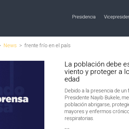
Presidencia
Vicepreside
>
News
>
frente frío en el país
La población debe es
viento y proteger a l
edad
Debido a la presencia de un f
Presidente Nayib Bukele, med
población abrigarse, protegi
mayores y enfermos crónicos
respiratorias.