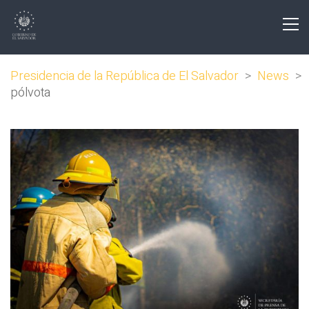
Presidencia de la República de El Salvador
>
News
>
pólvota