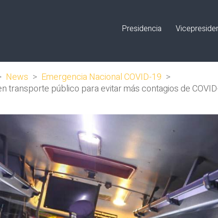
Presidencia
Vicepreside
>
News
>
Emergencia Nacional COVID-19
>
n transporte público para evitar más contagios de COVID