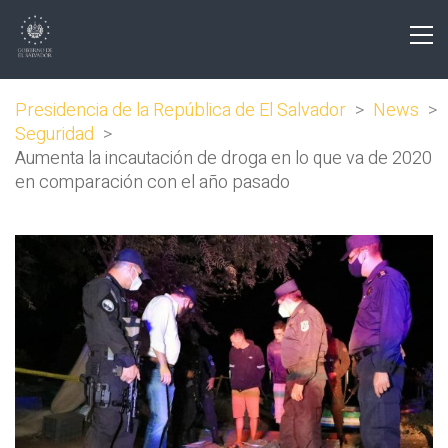
Presidencia de la República de El Salvador
>
News
>
Seguridad
>
Aumenta la incautación de droga en lo que va de 2020
en comparación con el año pasado