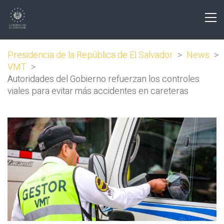
Presidencia de la República de El Salvador
>
News
>
VMT
>
Autoridades del Gobierno refuerzan los controles
viales para evitar más accidentes en careteras