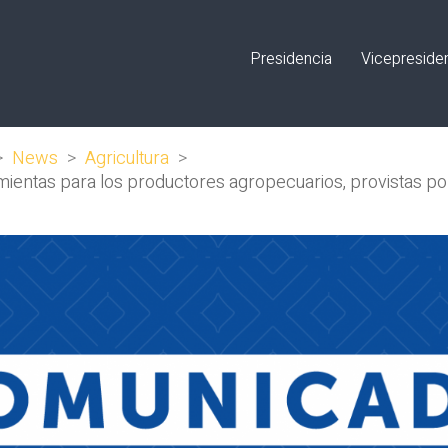
Presidencia
Vicepreside
>
News
>
Agricultura
>
mientas para los productores agropecuarios, provistas po