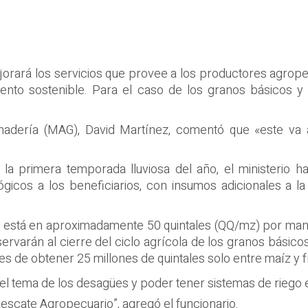
jorará los servicios que provee a los productores agrope
iento sostenible. Para el caso de los granos básicos y
 Ganadería (MAG), David Martínez, comentó que «este va 
la primera temporada lluviosa del año, el ministerio 
cos a los beneficiarios, con insumos adicionales a la se
está en aproximadamente 50 quintales (QQ/mz) por manzan
varán al cierre del ciclo agrícola de los granos básicos,
 de obtener 25 millones de quintales solo entre maíz y fri
l tema de los desagües y poder tener sistemas de riego e
scate Agropecuario”, agregó el funcionario.