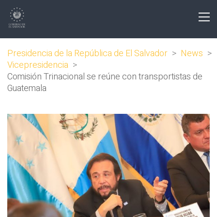
Presidencia de la República de El Salvador
>
News
>
Vicepresidencia
>
Comisión Trinacional se reúne con transportistas de
Guatemala