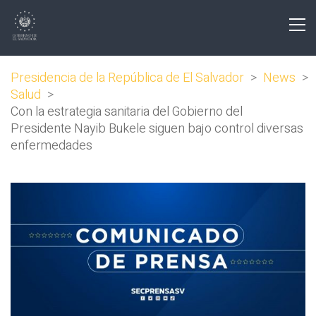
Presidencia de la República de El Salvador
>
News
>
Salud
>
Con la estrategia sanitaria del Gobierno del
Presidente Nayib Bukele siguen bajo control diversas
enfermedades