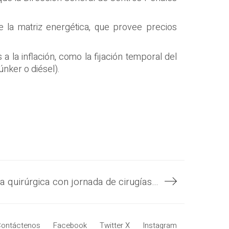
e la matriz energética, que provee precios
 la inflación, como la fijación temporal del
nker o diésel).
Gobierno reduce mora quirúrgica con jornada de cirugías urológicas avanzadas, con apoyo de médicos españoles
ontáctenos
Facebook
Twitter X
Instagram