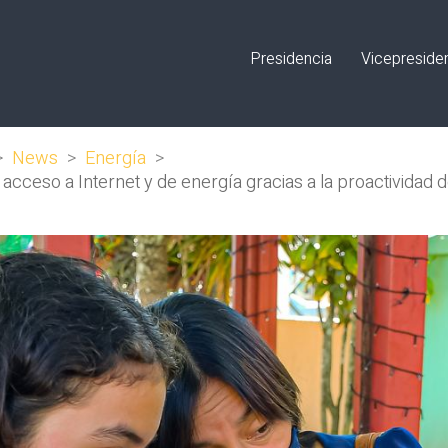
Presidencia
Vicepreside
>
News
>
Energía
>
cceso a Internet y de energía gracias a la proactividad 