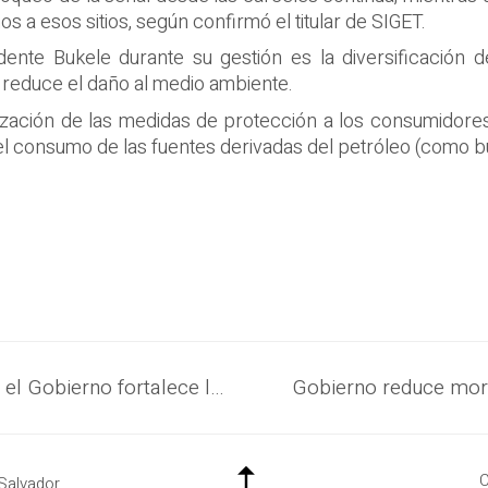
s a esos sitios, según confirmó el titular de SIGET.
ente Bukele durante su gestión es la diversificación d
y reduce el daño al medio ambiente.
ización de las medidas de protección a los consumidores a
el consumo de las fuentes derivadas del petróleo (como bú
Con la captura de 23,404 pandilleros, el Gobierno fortalece la seguridad ciudadana en las comunidades más vulnerables
C
Salvador.