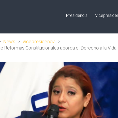
Presidencia
Vicepreside
>
News
>
Vicepresidencia
>
e Reformas Constitucionales aborda el Derecho a la Vida