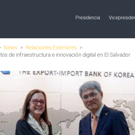
Presidencia
Vicepreside
>
News
>
Relaciones Exteriores
>
s de infraestructura e innovación digital en El Salvador