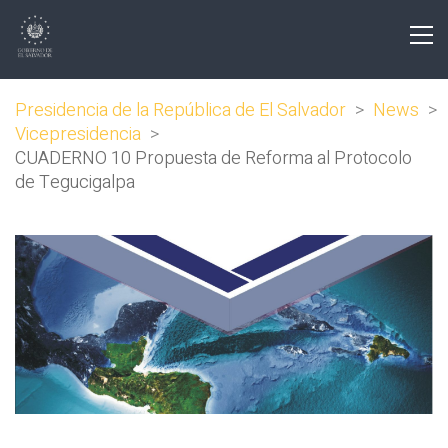
Presidencia de la República de El Salvador
>
News
>
Vicepresidencia
>
CUADERNO 10 Propuesta de Reforma al Protocolo
de Tegucigalpa