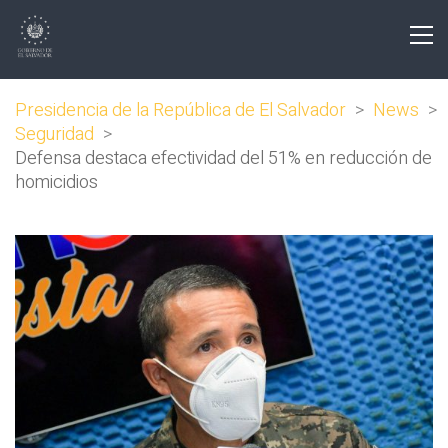
Presidencia de la República de El Salvador
>
News
>
Seguridad
>
Defensa destaca efectividad del 51% en reducción de
homicidios