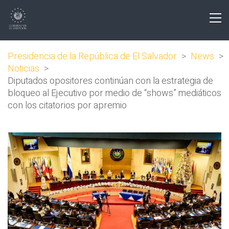
Presidencia de la República de El Salvador
>
News
>
Noticias
>
Diputados opositores continúan con la estrategia de
bloqueo al Ejecutivo por medio de “shows” mediáticos
con los citatorios por apremio