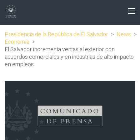
Presidencia de la República de El Salvador
>
News
>
Economía
>
El Salvador incrementa ventas al exterior con
acuerdos comerciales y en industrias de alto impacto
en empleos