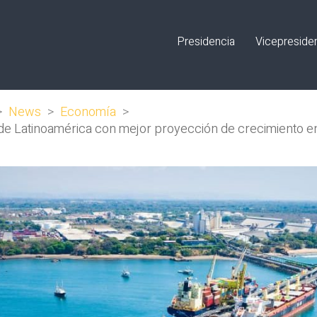
Presidencia
Vicepreside
>
News
>
Economía
>
s de Latinoamérica con mejor proyección de crecimiento e