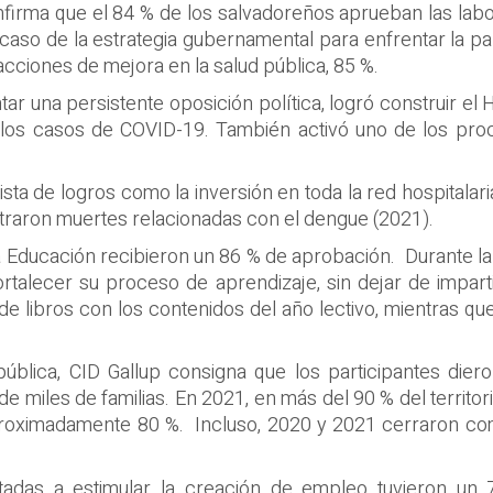
firma que el 84 % de los salvadoreños aprueban las labor
el caso de la estrategia gubernamental para enfrentar la
acciones de mejora en la salud pública, 85 %.
tar una persistente oposición política, logró construir el 
los casos de COVID-19. También activó uno de los pro
ista de logros como la inversión en toda la red hospitalar
istraron muertes relacionadas con el dengue (2021).
 Educación recibieron un 86 % de aprobación. Durante la 
talecer su proceso de aprendizaje, sin dejar de imparti
s de libros con los contenidos del año lectivo, mientras 
ública, CID Gallup consigna que los participantes die
s de miles de familias. En 2021, en más del 90 % del territo
 aproximadamente 80 %. Incluso, 2020 y 2021 cerraron 
ntadas a estimular la creación de empleo tuvieron un