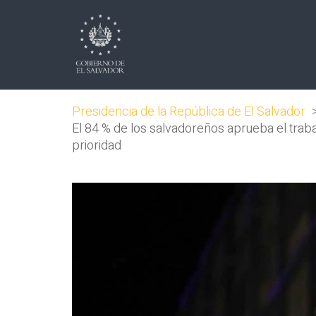
Presidencia de la República de El Salvador
El 84 % de los salvadoreños aprueba el traba
prioridad