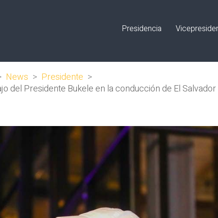
Presidencia
Vicepreside
>
News
>
Presidente
>
jo del Presidente Bukele en la conducción de El Salvador y