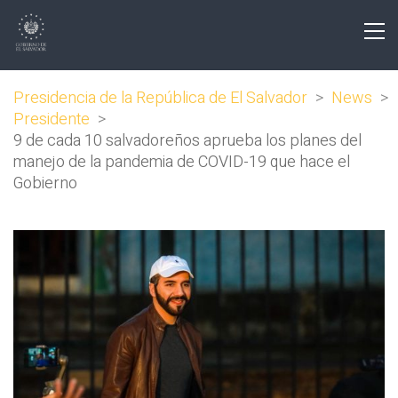
Presidencia de la República de El Salvador
>
News
>
Presidente
>
9 de cada 10 salvadoreños aprueba los planes del
manejo de la pandemia de COVID-19 que hace el
Gobierno