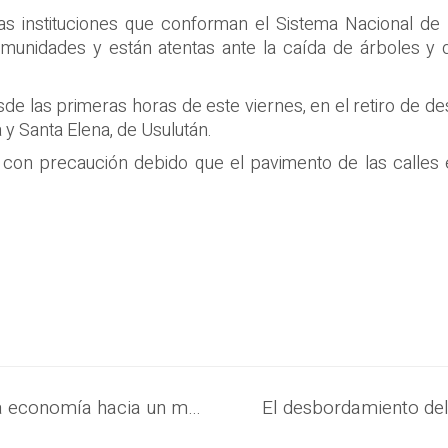
ntas instituciones que conforman el Sistema Nacional d
munidades y están atentas ante la caída de árboles y 
sde las primeras horas de este viernes, en el retiro de des
y Santa Elena, de Usulután.
con precaución debido que el pavimento de las calles 
El Presidente Nayib Bukele impulsa la economía hacia un mejor futuro, más allá de voces anacrónicas que buscan infundir temor en la población