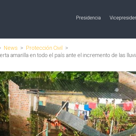
Presidencia
Vicepreside
>
News
>
Protección Civil
>
rta amarilla en todo el país ante el incremento de las lluv