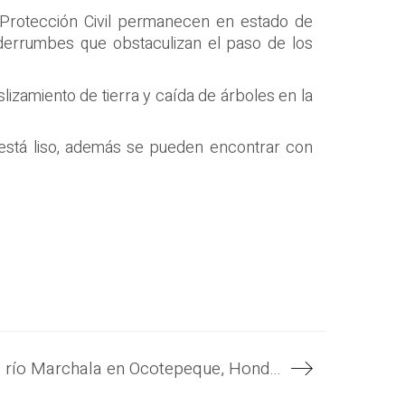
e Protección Civil permanecen en estado de
derrumbes que obstaculizan el paso de los
lizamiento de tierra y caída de árboles en la
está liso, además se pueden encontrar con
El desbordamiento del río Marchala en Ocotepeque, Honduras, provoca el cierre de la frontera El Poy: se habilita Anguiatú como ruta alterna