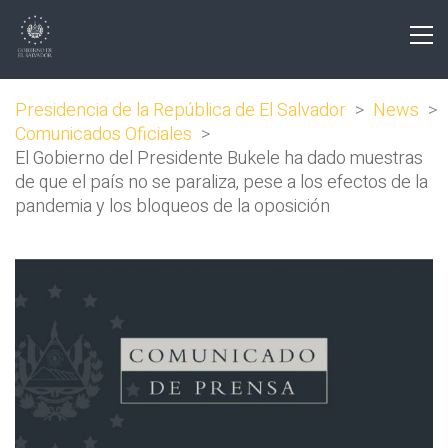
Presidencia de la República de El Salvador
>
News
>
Comunicados Oficiales
>
El Gobierno del Presidente Bukele ha dado muestras
de que el país no se paraliza, pese a los efectos de la
pandemia y los bloqueos de la oposición