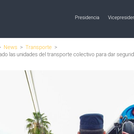
Presidencia
Vicepreside
>
News
>
Transporte
>
do las unidades del transporte colectivo para dar seguri