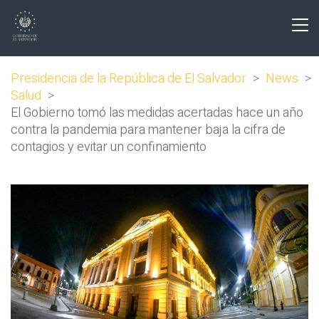
Presidencia de la República de El Salvador
>
News
>
Salud
>
El Gobierno tomó las medidas acertadas hace un año
contra la pandemia para mantener baja la cifra de
contagios y evitar un confinamiento