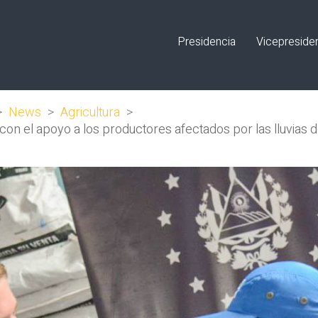
Presidencia
Vicepreside
>
News
>
Agricultura
>
 con el apoyo a los productores afectados por las lluvias