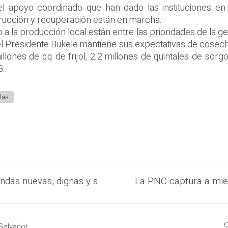
el apoyo coordinado que han dado las instituciones en o
trucción y recuperación están en marcha.
o a la producción local están entre las prioridades de la g
el Presidente Bukele mantiene sus expectativas de cosech
illones de qq de frijol, 2.2 millones de quintales de sor
G.
las
Presidente Nayib Bukele entrega viviendas nuevas, dignas y seguras a 252 familias de comunidad Nueva Israel y Nejapa, afectadas por las lluvias de 2020
C
Salvador.