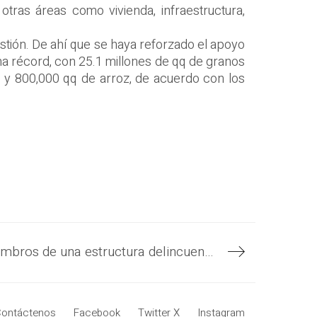
tras áreas como vivienda, infraestructura,
estión. De ahí que se haya reforzado el apoyo
a récord, con 25.1 millones de qq de granos
go y 800,000 qq de arroz, de acuerdo con los
La PNC captura a miembros de una estructura delincuencial que operaba en San Alejo y Yayantique, La Unión, otro éxito del Plan Control Territorial
ontáctenos
Facebook
Twitter X
Instagram