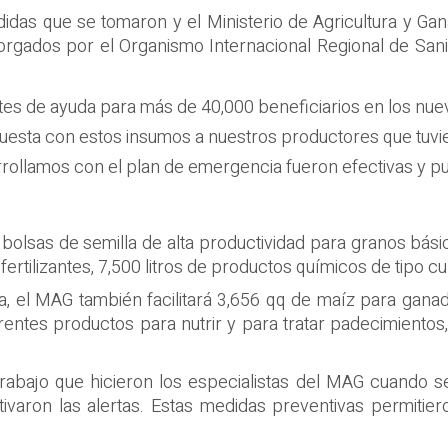
idas que se tomaron y el Ministerio de Agricultura y Gan
otorgados por el Organismo Internacional Regional de S
uetes de ayuda para más de 40,000 beneficiarios en los n
puesta con estos insumos a nuestros productores que tuvi
ollamos con el plan de emergencia fueron efectivas y pudim
00 bolsas de semilla de alta productividad para granos bá
ertilizantes, 7,500 litros de productos químicos de tipo cu
a, el MAG también facilitará 3,656 qq de maíz para ganad
ferentes productos para nutrir y para tratar padecimientos,
abajo que hicieron los especialistas del MAG cuando se 
ivaron las alertas. Estas medidas preventivas permitie