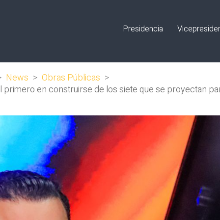
Presidencia
Vicepreside
>
News
>
Obras Públicas
>
 el primero en construirse de los siete que se proyectan p