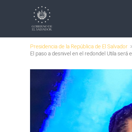
Presidencia de la República de El Salvador
El paso a desnivel en el redondel Utila será