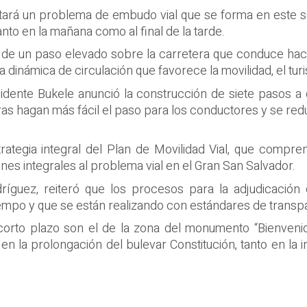
tará un problema de embudo vial que se forma en este se
tanto en la mañana como al final de la tarde.
n de un paso elevado sobre la carretera que conduce haci
ra dinámica de circulación que favorece la movilidad, el tu
dente Bukele anunció la construcción de siete pasos a d
ras hagan más fácil el paso para los conductores y se red
rategia integral del Plan de Movilidad Vial, que compre
ones integrales al problema vial en el Gran San Salvador.
ríguez, reiteró que los procesos para la adjudicación
 tiempo y que se están realizando con estándares de trans
corto plazo son el de la zona del monumento “Bienvenid
, en la prolongación del bulevar Constitución, tanto en la