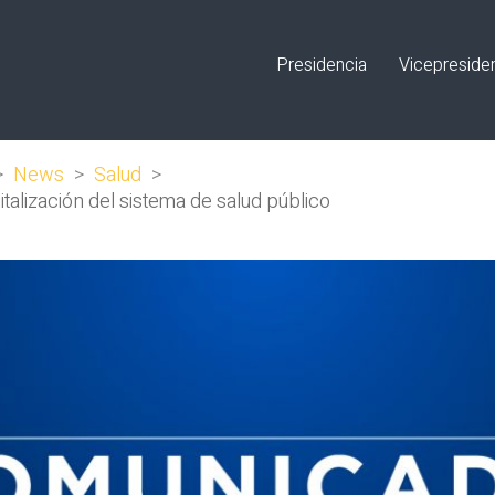
Presidencia
Vicepreside
>
News
>
Salud
>
talización del sistema de salud público