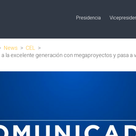
Presidencia
Vicepreside
>
News
>
CEL
>
s a la excelente generación con megaproyectos y pasa a 