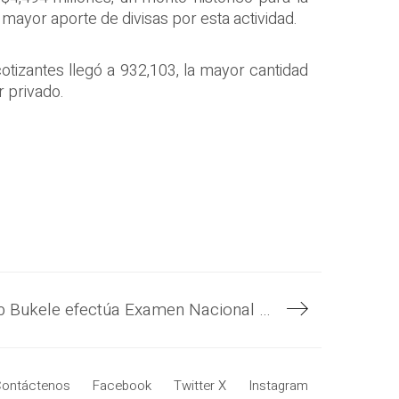
 mayor aporte de divisas por esta actividad.
tizantes llegó a 932,103, la mayor cantidad
r privado.
Gobierno del Presidente Nayib Bukele efectúa Examen Nacional de Aspirantes a Residencias (ENAR) a profesionales de salud
ontáctenos
Facebook
Twitter X
Instagram