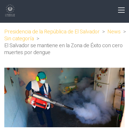
Presidencia de la República de El Salvador
>
News
>
Sin categoría
>
El Salvador se mantiene en la Zona de Éxito con cero
muertes por dengue