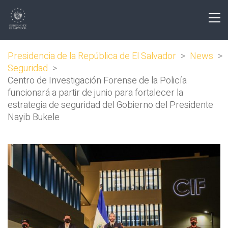
Presidencia de la República de El Salvador
>
News
>
Seguridad
>
Centro de Investigación Forense de la Policía
funcionará a partir de junio para fortalecer la
estrategia de seguridad del Gobierno del Presidente
Nayib Bukele