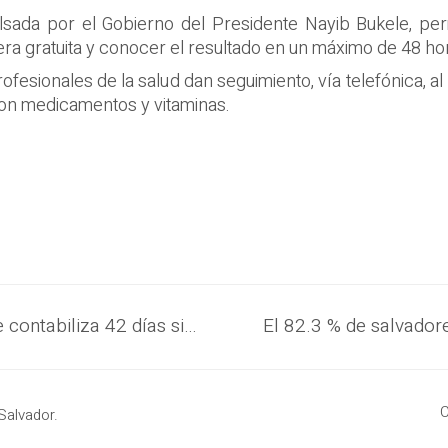
ulsada por el Gobierno del Presidente Nayib Bukele, pe
a gratuita y conocer el resultado en un máximo de 48 ho
rofesionales de la salud dan seguimiento, vía telefónica, a
con medicamentos y vitaminas.
Gobierno del Presidente Nayib Bukele contabiliza 42 días sin homicidios al inicio del tercer año de su gestión, evidenciando la eficacia del Plan Control Territorial
C
Salvador.