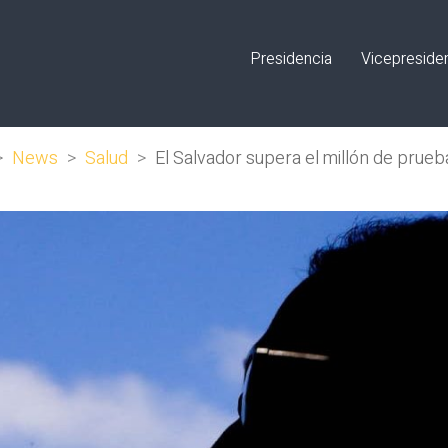
Presidencia
Vicepreside
>
News
>
Salud
>
El Salvador supera el millón de prue