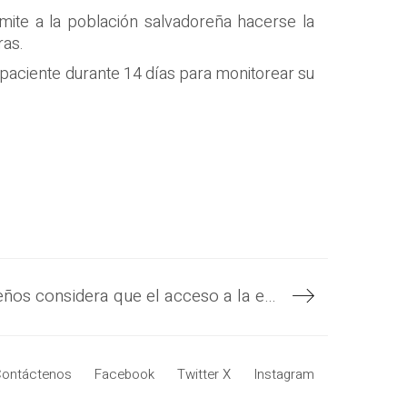
rmite a la población salvadoreña hacerse la
ras.
l paciente durante 14 días para monitorear su
El 82.3 % de salvadoreños considera que el acceso a la educación ha mejorado con la entrega de computadoras que el Gobierno hace en el sector público
ontáctenos
Facebook
Twitter X
Instagram