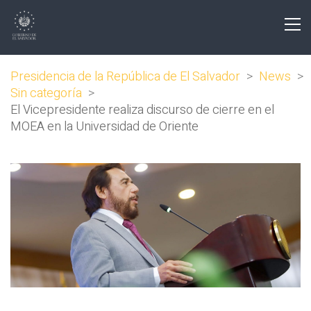
Presidencia de la República de El Salvador
>
News
>
Sin categoría
>
El Vicepresidente realiza discurso de cierre en el
MOEA en la Universidad de Oriente