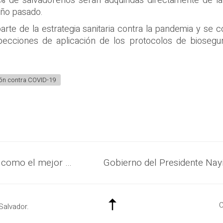
% de salvadoreños serán adquiridas directamente de la
año pasado.
rte de la estrategia sanitaria contra la pandemia y se 
nspecciones de aplicación de los protocolos de bioseg
.
ón contra COVID-19
Presidente Nayib Bukele se mantiene como el mejor evaluado en el mundo dentro del ranking de mandatarios de la encuestadora Mitofsky
C
Salvador.