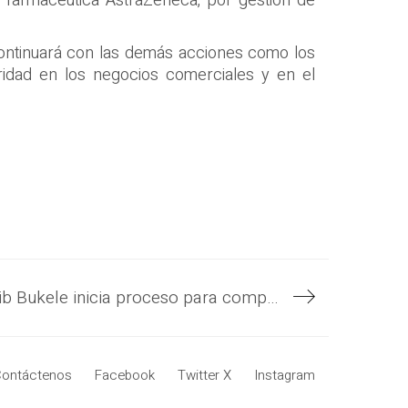
 farmacéutica AstraZeneca, por gestión de
continuará con las demás acciones como los
uridad en los negocios comerciales y en el
Gobierno del Presidente Nayib Bukele inicia proceso para comprar 100 patrullas policiales como refuerzo de las acciones impulsadas con el Plan Control Territorial
ontáctenos
Facebook
Twitter X
Instagram